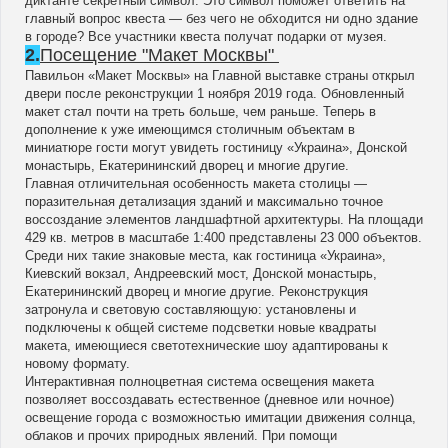
диктанте секретный символ. Это символ поможет ответить на
главный вопрос квеста — без чего не обходится ни одно здание
в городе? Все участники квеста получат подарки от музея.
2.
Посещение "Макет Москвы"
Павильон «Макет Москвы» на Главной выставке страны открыл
двери после реконструкции 1 ноября 2019 года. Обновленный
макет стал почти на треть больше, чем раньше. Теперь в
дополнение к уже имеющимся столичным объектам в
миниатюре гости могут увидеть гостиницу «Украина», Донской
монастырь, Екатерининский дворец и многие другие.
Главная отличительная особенность макета столицы —
поразительная детализация зданий и максимально точное
воссоздание элементов ландшафтной архитектуры. На площади
429 кв. метров в масштабе 1:400 представлены 23 000 объектов.
Среди них такие знаковые места, как гостиница «Украина»,
Киевский вокзал, Андреевский мост, Донской монастырь,
Екатерининский дворец и многие другие. Реконструкция
затронула и световую составляющую: установлены и
подключены к общей системе подсветки новые квадраты
макета, имеющиеся светотехнические шоу адаптированы к
новому формату.
Интерактивная полноцветная система освещения макета
позволяет воссоздавать естественное (дневное или ночное)
освещение города с возможностью имитации движения солнца,
облаков и прочих природных явлений. При помощи