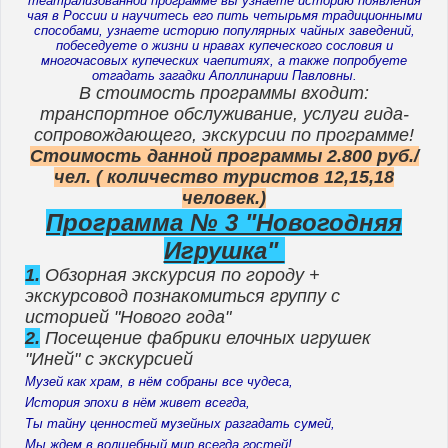
театрализованной программе вы узнаете историю появления
чая в России и научитесь его пить четырьмя традиционными
способами, узнаете историю популярных чайных заведений,
побеседуете о жизни и нравах купеческого сословия и
многочасовых купеческих чаепитиях, а также попробуете
отгадать загадки Аполлинарии Павловны.
В стоимость программы входит:
транспортное обслуживание, услуги гида-
сопровождающего, экскурсии по программе!
Стоимость данной программы 2.800 руб./
чел. ( количество туристов 12,15,18
человек.)
Программа № 3 "Новогодняя
Игрушка"
1.
Обзорная экскурсия по городу +
экскурсовод познакомиться группу с
историей "Нового года"
2.
Посещение фабрики елочных игрушек
"Иней" с экскурсией
Музей как храм, в нём собраны все чудеса,
История эпохи в нём живет всегда,
Ты тайну ценностей музейных разгадать сумей,
Мы ждем в волшебный мир всегда гостей!