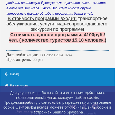
увидеть настоящую Русскую печь и узнаете, какое «место»
в доме она занимала. Также Вас ждут многие другие
интересные факты об избе и предметах быта в ней.
В стоимость программы входит:
транспортное
обслуживание, услуги гида-сопровождающего,
экскурсии по программе!
Стоимость данной программы: 4100руб./
чел. ( количество туристов 15,18 человек.)
Дата публикации:
13 Ноября 2024 16:44
Просмотрено:
65 раз
Назад
На главную
Для улучшения работы сайта и его взаимодействия с
пользователями мы используем файлы cookie.
Навигация
Информация
SobTour.Ru
Продолжая работу с сайтом, Вы разрешаете использование
Новости
О нас
cookie-файлов. Вы всегда можете отключить файлы cookie в
Отзывы
Аренда транспорта
Обратная связь
настройках Вашего браузера.
Сейчас в сети 6