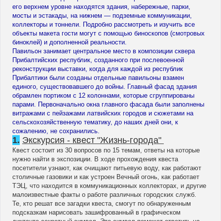
его верхнем уровне находятся здания, набережные, парки,
мосты и эстакады, на нижнем — подземные коммуникации,
коллекторы и тоннели. Подробно рассмотреть и изучить все
объекты макета гости могут с помощью биноскопов (смотровых
биноклей) и дополненной реальности.
Павильон занимает центральное место в композиции сквера
Прибалтийских республик, созданного при послевоенной
реконструкции выставки, когда для каждой из республик
Прибалтики были созданы отдельные павильоны взамен
единого, существовавшего до войны. Главный фасад здания
обрамлен портиком с 12 колоннами, которые сгруппированы
парами. Первоначально окна главного фасада были заполнены
витражами с пейзажами латвийских городов и сюжетами на
сельскохозяйственную тематику, до наших дней они, к
сожалению, не сохранились.
1.
Экскурсия - квест "Жизнь-города"
Квест состоит из 30 вопросов по 15 темам, ответы на которые
нужно найти в экспозиции. В ходе прохождения квеста
посетители узнают, как очищают питьевую воду, как работают
столичные газовики и как устроен Вечный огонь, как работает
ТЭЦ, что находится в коммуникационных коллекторах, и другие
малоизвестные факты о работе различных городских служб.
Те, кто решат все загадки квеста, смогут по обнаруженным
подсказкам нарисовать зашифрованный в графическом