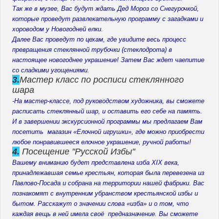
Так же в музее, Вас будут ждать Дед Мороз со Снегурочкой,
которые проведут развлекательную программу с загадками и
хороводом у Новогодней елки.
Далее Вас проведут по цехам, где увидите весь процесс
превращения стеклянной трубочки (стеклодрота) в
настоящее новогоднее украшение! Затем Вас ждет чаепитие
со сладкими угощениями.
3.
Мастер класс по росписи стеклянного
шара
-На мастер-классе, под руководством художника, вы сможете
расписать стеклянный шар, и оставить его себе на память.
И в завершении экскурсионной программы мы предлагаем Вам
посетить магазин «Елочной игрушки», где можно приобрести
любое понравившееся елочное украшение, ручной работы!
4.
Посещение "Русской Избы"
Вашему вниманию будет представлена изба XIX века,
принадлежавшая семье крестьян, которая была перевезена из
Павлово-Посада и собрана на территории нашей фабрики. Вас
познакомят с внутренним убранством крестьянской избы и
бытом. Расскажут о значении слова «изба» и о том, что
каждая вещь в ней имела своё предназначение. Вы сможете