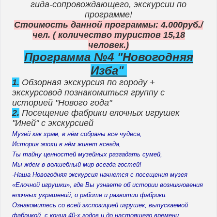
гида-сопровождающего, экскурсии по
программе!
Стоимость данной программы: 4.000руб./
чел. ( количество туристов 15,18
человек.)
Программа №4 "Новогодняя
Изба"
1.
Обзорная экскурсия по городу +
экскурсовод познакомиться группу с
историей "Нового года"
2.
Посещение фабрики елочных игрушек
"Иней" с экскурсией
Музей как храм, в нём собраны все чудеса,
История эпохи в нём живет всегда,
Ты тайну ценностей музейных разгадать сумей,
Мы ждем в волшебный мир всегда гостей!
-Наша Новогодняя экскурсия начнется с посещения музея
«Елочной игрушки», где Вы узнаете об истории возникновения
елочных украшений, о работе и развитии фабрики.
Ознакомитесь со всей экспозицией игрушек, выпускаемой
фабрикой, с конца 40-х годов и до настоящего времени.