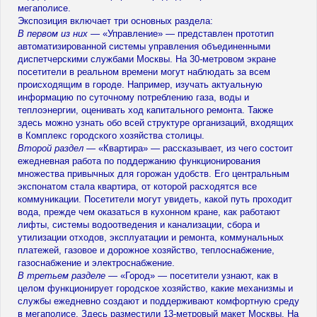
мегаполисе.
Экспозиция включает три основных раздела:
В первом из них
— «Управление» — представлен прототип
автоматизированной системы управления объединенными
диспетчерскими службами Москвы. На 30-метровом экране
посетители в реальном времени могут наблюдать за всем
происходящим в городе. Например, изучать актуальную
информацию по суточному потреблению газа, воды и
теплоэнергии, оценивать ход капитального ремонта. Также
здесь можно узнать обо всей структуре организаций, входящих
в Комплекс городского хозяйства столицы.
Второй раздел
— «Квартира» — рассказывает, из чего состоит
ежедневная работа по поддержанию функционирования
множества привычных для горожан удобств. Его центральным
экспонатом стала квартира, от которой расходятся все
коммуникации. Посетители могут увидеть, какой путь проходит
вода, прежде чем оказаться в кухонном кране, как работают
лифты, системы водоотведения и канализации, сбора и
утилизации отходов, эксплуатации и ремонта, коммунальных
платежей, газовое и дорожное хозяйство, теплоснабжение,
газоснабжение и электроснабжение.
В третьем разделе
— «Город» — посетители узнают, как в
целом функционирует городское хозяйство, какие механизмы и
службы ежедневно создают и поддерживают комфортную среду
в мегаполисе. Здесь разместили 13-метровый макет Москвы. На