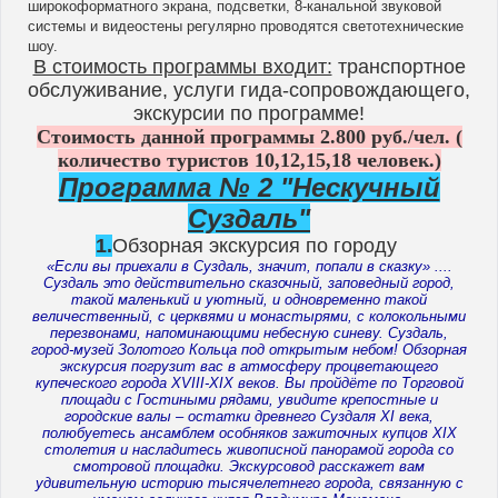
широкоформатного экрана, подсветки, 8-канальной звуковой
системы и видеостены регулярно проводятся светотехнические
шоу.
В стоимость программы входит:
транспортное
обслуживание, услуги гида-сопровождающего,
экскурсии по программе!
Стоимость данной программы 2.800 руб./чел. (
количество туристов 10,12,15,18 человек.)
Программа № 2 "Нескучный
Суздаль"
1.
Обзорная экскурсия по городу
«Если вы приехали в Суздаль, значит, попали в сказку» ....
Суздаль это действительно сказочный, заповедный город,
такой маленький и уютный, и одновременно такой
величественный, с церквями и монастырями, с колокольными
перезвонами, напоминающими небесную синеву. Суздаль,
город-музей Золотого Кольца под открытым небом!
Обзорная
экскурсия погрузит вас в атмосферу процветающего
купеческого города XVIII-XIX веков. Вы пройдёте по Торговой
площади с Гостиными рядами, увидите крепостные и
городские валы – остатки древнего Суздаля XI века,
полюбуетесь ансамблем особняков зажиточных купцов XIX
столетия и насладитесь живописной панорамой города со
смотровой площадки. Экскурсовод расскажет вам
удивительную историю тысячелетнего города, связанную с