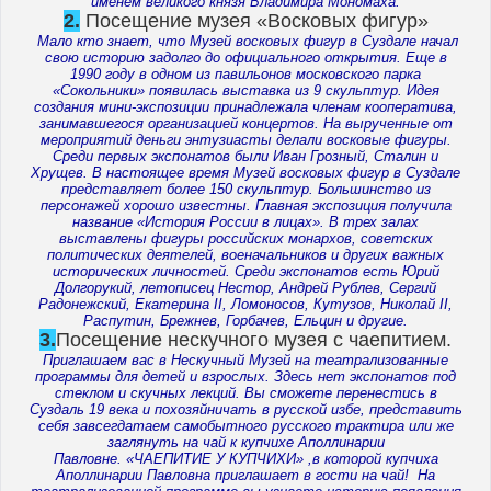
именем великого князя Владимира Мономаха.
2.
Посещение музея «Восковых фигур»
Мало кто знает, что Музей восковых фигур в Суздале начал
свою историю задолго до официального открытия. Еще в
1990 году в одном из павильонов московского парка
«Сокольники» появилась выставка из 9 скульптур. Идея
создания мини-экспозиции принадлежала членам кооператива,
занимавшегося организацией концертов. На вырученные от
мероприятий деньги энтузиасты делали восковые фигуры.
Среди первых экспонатов были Иван Грозный, Сталин и
Хрущев. В настоящее время Музей восковых фигур в Суздале
представляет более 150 скульптур. Большинство из
персонажей хорошо известны. Главная экспозиция получила
название «История России в лицах». В трех залах
выставлены фигуры российских монархов, советских
политических деятелей, военачальников и других важных
исторических личностей. Среди экспонатов есть Юрий
Долгорукий, летописец Нестор, Андрей Рублев, Сергий
Радонежский, Екатерина II, Ломоносов, Кутузов, Николай II,
Распутин, Брежнев, Горбачев, Ельцин и другие.
3.
Посещение нескучного музея с чаепитием.
Приглашаем вас в Нескучный Музей на театрализованные
программы для детей и взрослых. Здесь нет экспонатов под
стеклом и скучных лекций. Вы сможете перенестись в
Суздаль 19 века и похозяйничать в русской избе, представить
себя завсегдатаем самобытного русского трактира или же
заглянуть на чай к купчихе Аполлинарии
Павловне.
«ЧАЕПИТИЕ У КУПЧИХИ» ,в которой купчиха
Аполлинарии Павловна приглашает в гости на чай! На