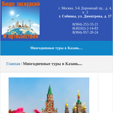
г. Москва, 3-й Дорожный пр., д. 4,
к. 2
г. Собинка, ул. Димитрова, д. 17
8(904)-253-33-21
8(49242)-2-14-83
8(904)-957-20-24
Многодневные туры в Казань....
Главная
/
Многодневные туры в Казань....