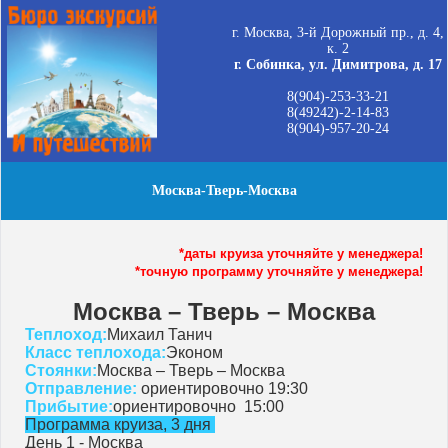
г. Москва, 3-й Дорожный пр., д. 4,
к. 2
г. Собинка, ул. Димитрова, д. 17
8(904)-253-33-21
8(49242)-2-14-83
8(904)-957-20-24
Москва-Тверь-Москва
*даты круиза уточняйте у менеджера!
*точную программу уточняйте у менеджера!
Москва – Тверь – Москва
Теплоход:
Михаил Танич
Класс теплохода:
Эконом
Стоянки:
Москва – Тверь – Москва
Отправление:
ориентировочно 19:30
Прибытие:
ориентировочно 15:00
Программа круиза, 3 дня
День 1 - Москва