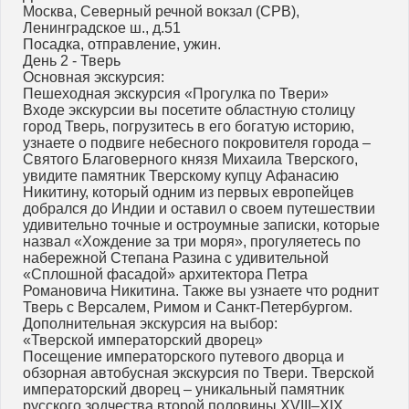
Москва, Северный речной вокзал (СРВ),
Ленинградское ш., д.51
Посадка, отправление, ужин.
День 2 - Тверь
Основная экскурсия:
Пешеходная экскурсия «Прогулка по Твери»
Входе экскурсии вы посетите областную столицу
город Тверь, погрузитесь в его богатую историю,
узнаете о подвиге небесного покровителя города –
Святого Благоверного князя Михаила Тверского,
увидите памятник Тверскому купцу Афанасию
Никитину, который одним из первых европейцев
добрался до Индии и оставил о своем путешествии
удивительно точные и остроумные записки, которые
назвал «Хождение за три моря», прогуляетесь по
набережной Степана Разина с удивительной
«Сплошной фасадой» архитектора Петра
Романовича Никитина. Также вы узнаете что роднит
Тверь с Версалем, Римом и Санкт-Петербургом.
Дополнительная экскурсия на выбор:
«Тверской императорский дворец»
Посещение императорского путевого дворца и
обзорная автобусная экскурсия по Твери. Тверской
императорский дворец – уникальный памятник
русского зодчества второй половины XVIII–XIX