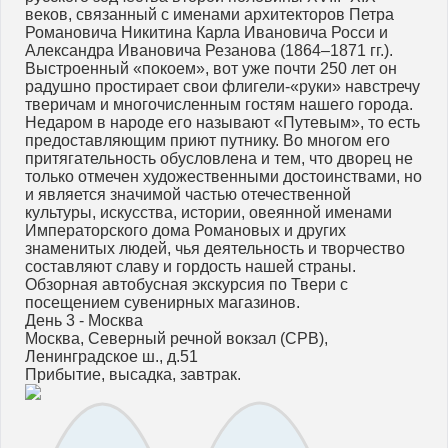
веков, связанный с именами архитекторов Петра
Романовича Никитина Карла Ивановича Росси и
Александра Ивановича Резанова (1864–1871 гг.).
Выстроенный «покоем», вот уже почти 250 лет он
радушно простирает свои флигели-«руки» навстречу
тверичам и многочисленным гостям нашего города.
Недаром в народе его называют «Путевым», то есть
предоставляющим приют путнику. Во многом его
притягательность обусловлена и тем, что дворец не
только отмечен художественными достоинствами, но
и является значимой частью отечественной
культуры, искусства, истории, овеянной именами
Императорского дома Романовых и других
знаменитых людей, чья деятельность и творчество
составляют славу и гордость нашей страны.
Обзорная автобусная экскурсия по Твери с
посещением сувенирных магазинов.
День 3 - Москва
Москва, Северный речной вокзал (СРВ),
Ленинградское ш., д.51
Прибытие, высадка, завтрак.