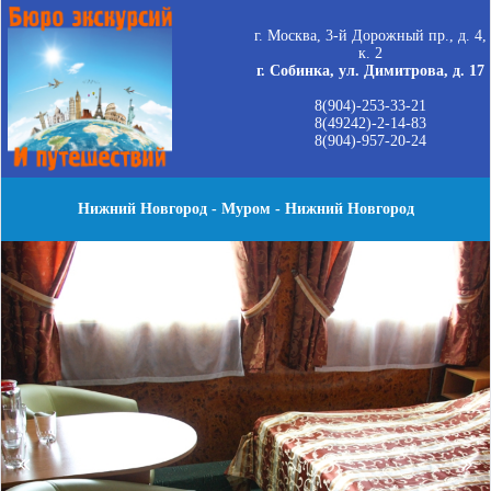
г. Москва, 3-й Дорожный пр., д. 4,
к. 2
г. Собинка, ул. Димитрова, д. 17
8(904)-253-33-21
8(49242)-2-14-83
8(904)-957-20-24
Нижний Новгород - Муром - Нижний Новгород