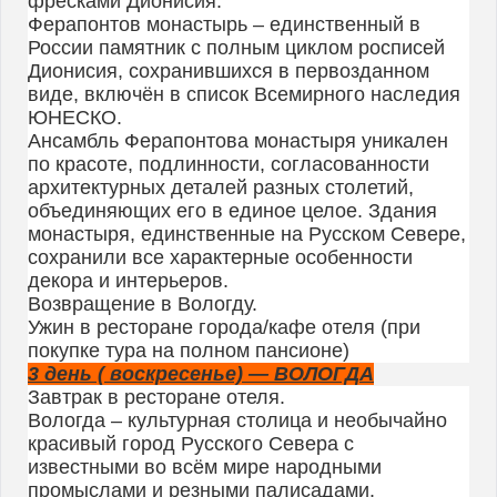
фресками Дионисия.
Ферапонтов монастырь – единственный в
России памятник с полным циклом росписей
Дионисия, сохранившихся в первозданном
виде, включён в список Всемирного наследия
ЮНЕСКО.
Ансамбль Ферапонтова монастыря уникален
по красоте, подлинности, согласованности
архитектурных деталей разных столетий,
объединяющих его в единое целое. Здания
монастыря, единственные на Русском Севере,
сохранили все характерные особенности
декора и интерьеров.
Возвращение в Вологду.
Ужин в ресторане города/кафе отеля (при
покупке тура на полном пансионе)
3 день ( воскресенье) — ВОЛОГДА
Завтрак в ресторане отеля.
Вологда – культурная столица и необычайно
красивый город Русского Севера с
известными во всём мире народными
промыслами и резными палисадами.