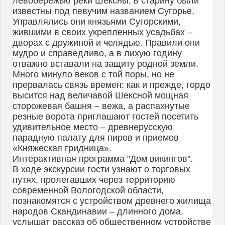
левобережью реки Шексны, в старину были
известны под певучим названием Сугорье.
Управлялись они князьями Сугорскими,
жившими в своих укрепленных усадьбах –
дворах с дружиной и челядью. Правили они
мудро и справедливо, а в лихую годину
отважно вставали на защиту родной земли.
Много минуло веков с той поры, но не
прервалась связь времен: как и прежде, гордо
высится над величавой Шексной мощная
сторожевая башня – вежа, а распахнутые
резные ворота приглашают гостей посетить
удивительное место – древнерусскую
парадную палату для пиров и приемов
«Княжеская гридница».
Интерактивная программа "Дом викингов".
В ходе экскурсии гости узнают о торговых
путях, пролегавших через территорию
современной Вологодской области,
познакомятся с устройством древнего жилища
народов Скандинавии – длинного дома,
услышат рассказ об общественном устройстве