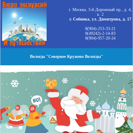
г. Москва, 3-й Дорожный пр., д. 4,
к. 2
г. Собинка, ул. Димитрова, д. 17
8(904)-253-33-21
8(49242)-2-14-83
8(904)-957-20-24
Вологда "Северное Кружево Вологды"