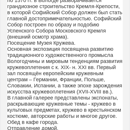
по 1570 гг. в Вологде разворачивается
грандиозное строительство Кремля-Крепости,
в которой Софийский Собор должен был стать
главной достопримечательностью. Софийский
Собор построен по образу и подобию
Успенского Собора Московского Кремля
(внешний осмотр храма).
Посещение Музея Кружева.
Основная экспозиция посвящена развитию
традиционного художественного промысла
Вологодчины и мировым тенденциям развития
кружевоплетения с к. XIX- н. XXI вв. Первый
зал посвящён европейским кружевным
центрам – Германии, Франции, Польше,
Словакии, Испании, а также эпохе зарождения
искусства кружевоплетения (XVII-XVIII вв.).
В главной галерее представлены экспонаты,
раскрывающие кружевные темы - кружево в
культовых предметах, кружево в крестьянском
костюме, авторские работы и многое другое.
Обед в кафе города.
Отправление домой.