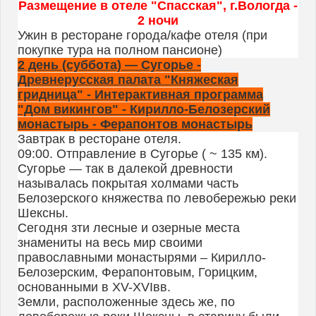
Размещение в отеле "Спасская", г.Вологда -
2 ночи
Ужин в ресторане города/кафе отеля (при
покупке тура на полном пансионе)
2 день (суббота) — Сугорье -
Древнерусская палата "Княжеская
гридница" - Интерактивная программа
"Дом викингов" - Кирилло-Белозерский
монастырь - Ферапонтов монастырь
Завтрак в ресторане отеля.
09:00. Отправление в Сугорье ( ~ 135 км).
Сугорье — так в далекой древности
называлась покрытая холмами часть
Белозерского княжества по левобережью реки
Шексны.
Сегодня зти лесные и озерные места
знамениты на весь мир своими
православными монастырями – Кирилло-
Белозерским, Ферапонтовым, Горицким,
основанными в XV-XVIвв.
Земли, расположенные здесь же, по