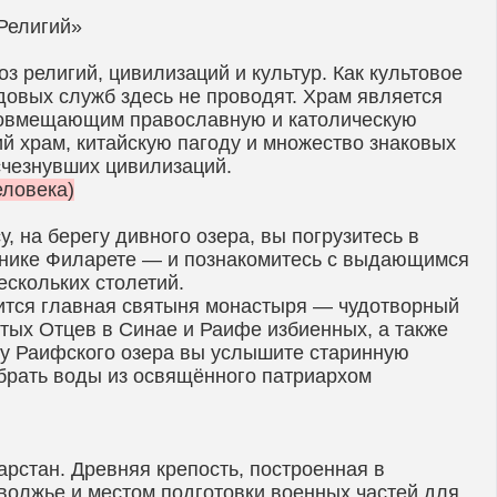
Религий»
 религий, цивилизаций и культур. Как культовое
довых служб здесь не проводят. Храм является
 совмещающим православную и католическую
ий храм, китайскую пагоду и множество знаковых
счезнувших цивилизаций.
еловека)
, на берегу дивного озера, вы погрузитесь в
ьнике Филарете — и познакомитесь с выдающимся
скольких столетий.
анится главная святыня монастыря — чудотворный
тых Отцев в Синае и Раифе избиенных, а также
гу Раифского озера вы услышите старинную
абрать воды из освящённого патриархом
арстан. Древняя крепость, построенная в
волжье и местом подготовки военных частей для