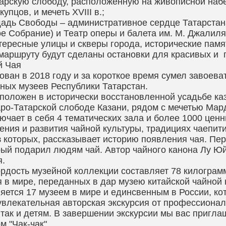
арскую слободу, расположенную на живописной набе
купцов, и мечеть XVIII в.;
дь Свободы – административное сердце Татарстана
е Собрание) и Театр оперы и балета им. М. Джалиля
ересные улицы и скверы города, исторические памя
маршруту будут сделаны остановки для красивых и
й Чая
ован в 2018 году и за короткое время сумел завоева
ных музеев Республики Татарстан.
положен в исторически восстановленной усадьбе каз
аро-Татарской слободе Казани, рядом с мечетью Мар
ючает в себя 4 тематических зала и более 1000 цен
ения и развития чайной культуры, традициях чаепит
 которых, рассказывает историю появления чая. Пе
рый подарил людям чай. Автор чайного канона Лу Юй
.
рдость музейной коллекции составляет 78 килограмм
я в мире, переданных в дар музею китайской чайной 
яется 17 музеем в мире и единсвенным в России, ко
увлекательная авторская экскурсия от профессиональ
так и детям. В завершении экскурсии мы вас пригла
м "Чак-чак".