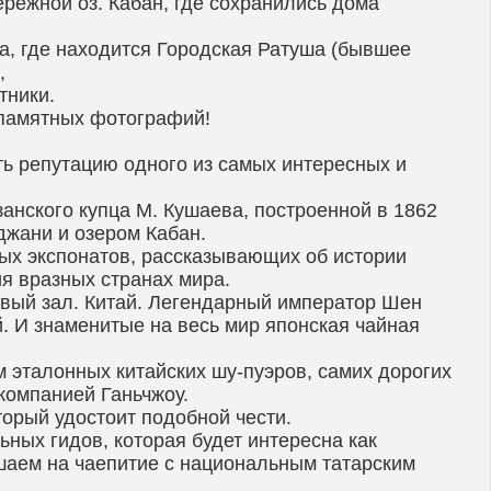
режной оз. Кабан, где сохранились дома
, где находится Городская Ратуша (бывшее
,
тники.
 памятных фотографий!
ть репутацию одного из самых интересных и
анского купца М. Кушаева, построенной в 1862
джани и озером Кабан.
ных экспонатов, рассказывающих об истории
ия вразных странах мира.
рвый зал. Китай. Легендарный император Шен
. И знаменитые на весь мир японская чайная
 эталонных китайских шу-пуэров, самих дорогих
компанией Ганьчжоу.
торый удостоит подобной чести.
ных гидов, которая будет интересна как
шаем на чаепитие с национальным татарским