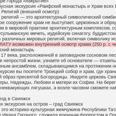
фе города «накрытие»
усная экскурсия «Раифский монастырь и Храм всех 
 Религий (внешний осмотр)
 религий — это архитектурный символический симбиоз
ое сооружение храм не выступает, церковных и обря
м в мировой практике архитектурным комплексом,
усульманскую мечеть, иудейскую синагогу, буддистск
 различных мировых религий, включая символику и
АТУ возможен внутренний осмотр храма (250 р. с ч
ский монастырь
 17 века, расположенной в заповедном сосновом лесу
е непростой жизни, узнаете об основателе — отшел
рным ансамблем, складывающимся на протяжении не
скурсии вы посетите Троицкий собор и храм, где хр
й образ пресвятой Богородицы. Увидите церковь Свя
еры, Надежды, Любови и матери их Софии. На бере
 неквакующих лягушках, а возле часовни сможете н
.
езд в Свияжск
я экскурсия на остров – град Свияжск
 это историко-культурная жемчужина Республики Тат
 Ивана Грозного, служила военным форпостом в По