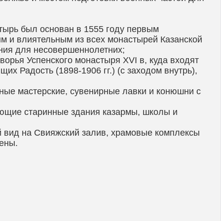
тырь был основан в 1555 году первым
м и влиятельным из всех монастырей Казанской
ония для несовершеннолетних;
орья Успенского монастыря XVI в, куда входят
х Радость (1898-1906 гг.) (с заходом внутрь),
нные мастерские, сувенирные лавки и конюшни с
ающие старинные здания казармы, школы и
й вид на Свияжский залив, храмовые комплексы
ены.