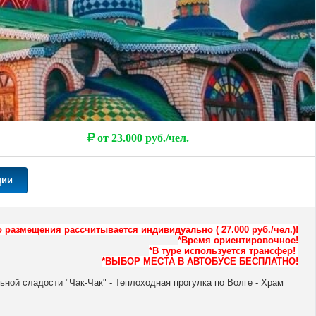
от 23.000 руб./чел.
ции
го размещения
рассчитывается
индивидуально ( 27.000 руб./чел.)!
*Время ориентировочное!
*В туре используется трансфер!
*ВЫБОР МЕСТА В АВТОБУСЕ БЕСПЛАТНО!
ьной сладости "Чак-Чак" - Теплоходная прогулка по Волге - Храм