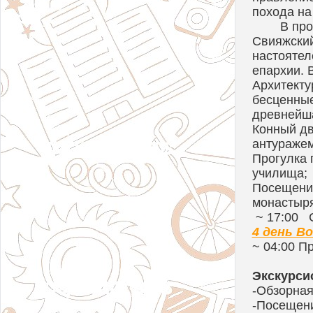
похода на
В про
Свияжский
настоятел
епархии. 
Архитекту
бесценные
древнейша
Конный дв
антуражем
Прогулка 
училища;
Посещение
монастыря
~ 17:00 
4 день В
~ 04:00 П
Экскурси
-Обзорная
-Посещени