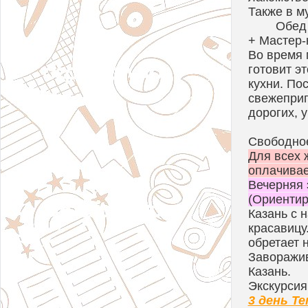
Также в м
Обед 
+ Мастер-
Во время 
готовит э
кухни. По
свежеприг
дорогих, 
Свободно
Для всех 
оплачивае
Вечерняя 
(Ориентир
Казань с 
красавицу
обретает 
Заворажив
Казань.
Экскурсия
3 день Т