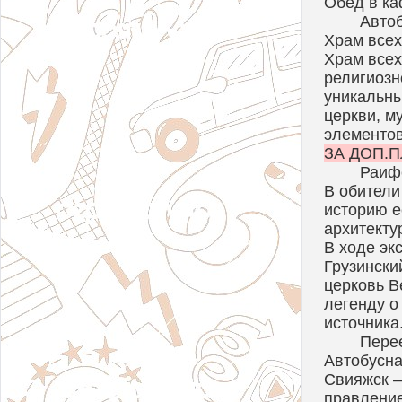
Обед в ка
Автоб
Храм всех
Храм всех
религиозн
уникальны
церкви, м
элементов
ЗА ДОП.ПЛ
Раиф
В обители
историю е
архитекту
В ходе эк
Грузински
церковь В
легенду о
источника
Пере
Автобусна
Свияжск –
правление