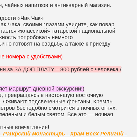
я, чайных напитков и антикварный магазин.
адости «Чак Чак»
ак-Чака, своими глазами увидите, как повар
итается «классикой» татарской национальной
можность попробовать немного
чно готовят на свадьбу, а также к приезду
е номера с удобствами)
ни за ЗА ДОП.ПЛАТУ – 800 рублей с человека /
яет маршрут дневной экскурсии!)
е, превращаясь в настоящую восточную
ым. Оживают подсвеченные фонтаны, Кремль
етров бесподобно смотрится в ночных огнях.
зеленым и белым светом. Все это — ночная
ятные впечатления!
 - Раифский монастырь - Храм Всех Религий -