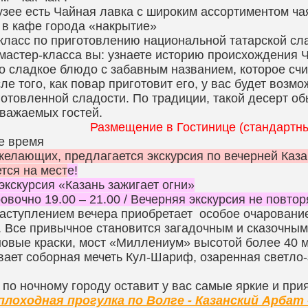
узее есть Чайная лавка с широким ассортиментом ча
в кафе города «накрытие»
класс по приготовлению национальной татарской сл
мастер-класса вы: узнаете историю происхождения Ч
то сладкое блюдо с забавным названием, которое сч
сле того, как повар приготовит его, у вас будет воз
отовленной сладости. По традиции, такой десерт обы
уважаемых гостей.
Размещение в Гостинице (стандартны
е время
желающих, предлагается экскурсия по вечерней Каза
тся на мест
е!
экскурсия «Казань зажигает огни»
овочно 19.00 – 21.00 / Вечерняя экскурсия не повтор
наступлением вечера приобретает особое очаровани
. Все привычное становится загадочным и сказочн
новые краски, мост «Миллениум» высотой более 40 м
ает соборная мечеть Кул-Шариф, озаренная светло-
 по ночному городу оставит у вас самые яркие и при
еплоходная прогулка по Волге - Казанский Арбат