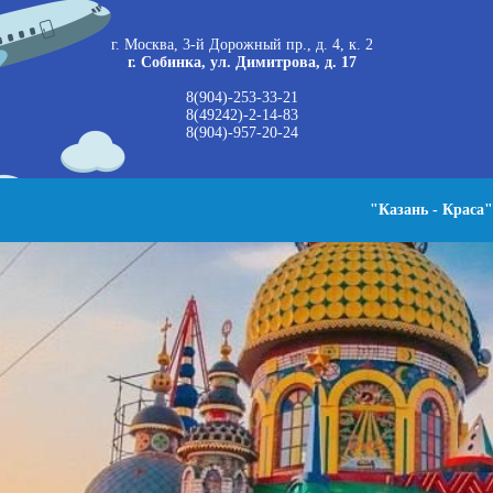
г. Москва, 3-й Дорожный пр., д. 4, к. 2
г. Собинка, ул. Димитрова, д. 17
8(904)-253-33-21
8(49242)-2-14-83
8(904)-957-20-24
"Казань - Краса"