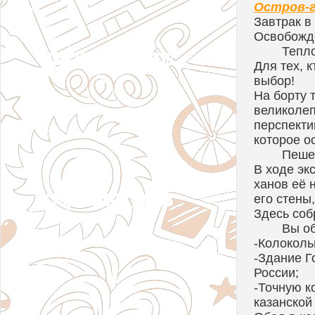
Остров-г
Завтрак в
Освобожде
Тепло
Для тех, 
выбор!
На борту 
великолеп
перспекти
которое о
Пешех
В ходе эк
ханов её 
его стены
Здесь соб
Вы об
-Колоколь
-Здание Г
России;
-Точную к
казанской