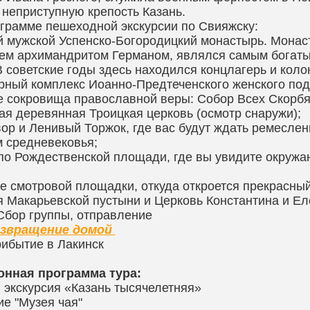
 неприступную крепость Казань.
грамме пешеходной экскурсии по Свияжску:
 мужской Успенско-Богородицкий монастырь. Монас
ем архимандритом Германом, являлся самым богаты
В советские годы здесь находился концлагерь и кол
рный комплекс Иоанно-Предтеченского женского подв
 сокровища православной веры: Собор Всех Скорбящи
я деревянная Троицкая церковь (осмотр снаружи);
ор и Ленивый Торжок, где вас будут ждать ремесле
 средневековья;
по Рождественской площади, где вы увидите окруж
 смотровой площадки, откуда откроется прекрасны
 Макарьевской пустыни и Церковь Константина и Ел
Сбор группы, отправление
озвращение домой
рибытие в Лакинск
онная программа тура:
 экскурсия «Казань тысячелетняя»
е "Музея чая"