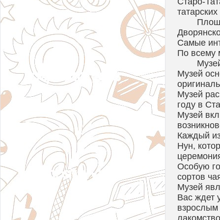
Старо-Тат
татарских 
Площа
Дворянско
Самые инт
По всему 
Музе
Музей осн
оригиналь
Музей рас
году в Ст
Музей вкл
возникнов
Каждый из
Нун, кото
церемония
Особую го
сортов ча
Музей явл
Вас ждет 
взрослым 
лакомство