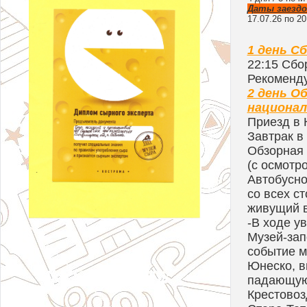
Даты заездо
17.07.26 по 20
1 день С
22:15 Сбо
Рекоменду
2 день О
национал
Приезд в 
Завтрак в
Обзорная 
(с осмотр
Автобусно
со всех с
живущий в
-В ходе у
Музей-зап
событие м
Юнеско, в
падающую
Крестовоз