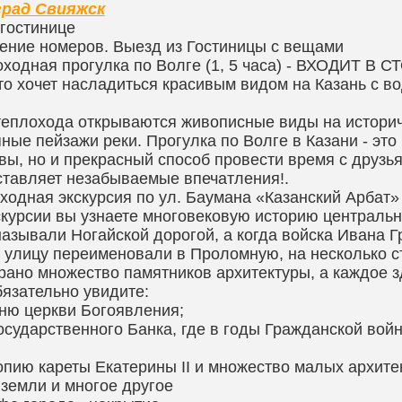
рад Свияжск
 гостинице
ние номеров. Выезд из Гостиницы с вещами
ходная прогулка по Волге (1, 5 часа) - ВХОДИТ В
кто хочет насладиться красивым видом на Казань с в
теплохода открываются живописные виды на историч
ные пейзажи реки. Прогулка по Волге в Казани - это
вы, но и прекрасный способ провести время с друзь
ставляет незабываемые впечатления!.
одная экскурсия по ул. Баумана «Казанский Арбат»
скурсии вы узнаете многовековую историю центральн
называли Ногайской дорогой, а когда войска Ивана 
, улицу переименовали в Проломную, на несколько с
рано множество памятников архитектуры, а каждое 
язательно увидите:
ню церкви Богоявления;
осударственного Банка, где в годы Гражданской войн
опию кареты Екатерины II и множество малых архит
 земли и многое другое