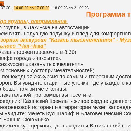
в:
.07.26 ;
14
.
08.26 по 17.08.26
; 18
.09.26 по 21.09.26
Программа т
бор группы, отправление
р группы, в Лакинске на автостанции
ем взять надувную подушку и плед для комфортного
бзорная экскурсия "Казань тысячелетняя" - Муз
ьного "Чак-Чака"
Казань (ориентировочно в 8.30)
 кафе города «накрытие»
экскурсия «Казань тысячелетняя»
ом основных достопримечательностей)
-пешеходная экскурсия по самым интересным достоп
торон. Вы увидите старинные улочки, где у каждого 
 бешенном ритме столицы.
влекательной программы вы посетите:
оведник "Казанский Кремль" - живое сердце древнег
ноговековой истории! На территории музея-заповед
ы увидите: Мечеть Кул Шариф и Благовещенский Со
 Башню Сююмбике.
движенскую церковь, где находится Ватиканский спи