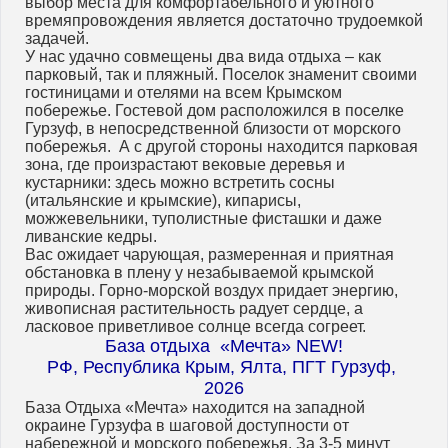
выбор места для комфортабельного и уютного
времяпровождения является достаточно трудоемкой
задачей.
У нас удачно совмещены два вида отдыха – как
парковый, так и пляжный. Поселок знаменит своими
гостиницами и отелями на всем Крымском
побережье. Гостевой дом расположился в поселке
Гурзуф, в непосредственной близости от морского
побережья. А с другой стороны находится парковая
зона, где произрастают вековые деревья и
кустарники: здесь можно встретить сосны
(итальянские и крымские), кипарисы,
можжевельники, туполистные фисташки и даже
ливанские кедры.
Вас ожидает чарующая, размеренная и приятная
обстановка в плену у незабываемой крымской
природы. Горно-морской воздух придает энергию,
живописная растительность радует сердце, а
ласковое приветливое солнце всегда согреет.
База отдыха «Мечта» NEW!
РФ, Республика Крым, Ялта, ПГТ Гурзуф,
2026
База Отдыха «Мечта» находится на западной
окраине Гурзуфа в шаговой доступности от
набережной и морского побережья. За 3-5 минут