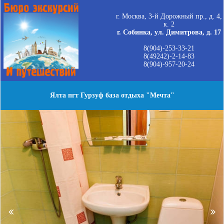
г. Москва, 3-й Дорожный пр., д. 4,
к. 2
г. Собинка, ул. Димитрова, д. 17
8(904)-253-33-21
8(49242)-2-14-83
8(904)-957-20-24
Ялта пгт Гурзуф база отдыха "Мечта"