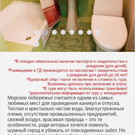
*В поездке обязательно наличие паспорта и свидетельства о
рождении (для детей).
*Размещение в ГД производится по паспортам / свидетельствам
о рождение для детей до 14 лет!
*Курортный сбор / налог не включен в стоимость тура.
Возможны доплаты при заселение в отеле.
*В туре могут быть использованы трансферы!
*дополнительная информация по туру у менеджеров!
Морское побережье считается одним из самых
любимых мест для проведения каникул и отпуска.
Теплая и кристально чистая вода, благоустроенные
пляжи, отсутствие промышленных предприятий,
свежий воздух, красивая природа – это те
особенности, ради которых хочется покинуть
шумный город и убежать от повседневных забот. Но