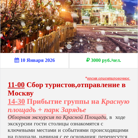
10 Января 2026
3000 руб./чел.
*
время ориентировочное
11-00
Сбор туристов,отправление в
Москву
14-30
Прибытие группы на
Красную
площадь + парк Зарядье
Обзорная экскурсия по Красной Площади
, в ходе
экскурсии гости столицы ознакомятся с
ключевыми местами и событиями происходящими
на площади, начиная с ее основания: перенесутся