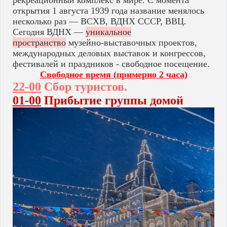
рекреационный комплекс в мире. С момента
открытия 1 августа 1939 года название менялось
несколько раз — ВСХВ, ВДНХ СССР, ВВЦ.
Сегодня ВДНХ —
уникальное
пространство
музейно-выставочных проектов,
международных деловых выставок и конгрессов,
фестивалей и праздников - свободное посещение.
Свободное время (примерно 2 часа)
22-00
Сбор туристов.
01-00
Прибытие группы домой