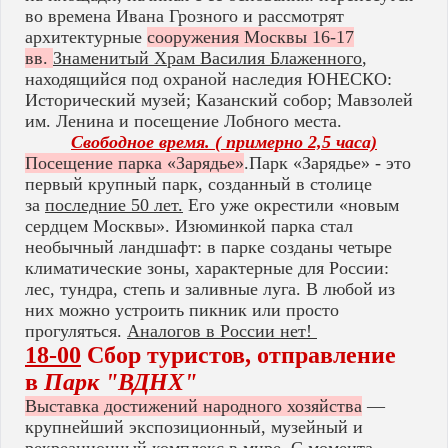
во времена Ивана Грозного и рассмотрят
архитектурные
сооружения Москвы 16-17
вв.
Знаменитый Храм Василия Блаженного
,
находящийся под охраной наследия ЮНЕСКО:
Исторический музей; Казанский собор; Мавзолей
им. Ленина и посещение Лобного места.
Свободное время. ( примерно 2,5 часа)
Посещение парка «Зарядье»
.Парк «Зарядье» - это
первый крупный парк, созданный в столице
за
последние 50 лет.
Его уже окрестили «новым
сердцем Москвы». Изюминкой парка стал
необычный ландшафт: в парке созданы четыре
климатические зоны, характерные для России:
лес, тундра, степь и заливные луга. В любой из
них можно устроить пикник или просто
прогуляться.
Аналогов в России нет!
18-00
Сбор туристов, отправление
в
Парк "ВДНХ"
Выставка достижений народного хозяйства
—
крупнейший экспозиционный, музейный и