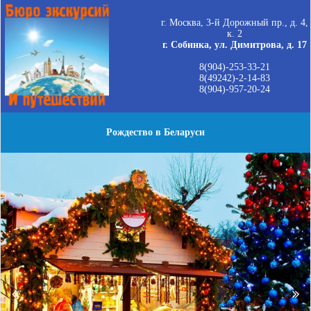
г. Москва, 3-й Дорожный пр., д. 4,
к. 2
г. Собинка, ул. Димитрова, д. 17
8(904)-253-33-21
8(49242)-2-14-83
8(904)-957-20-24
Рождество в Беларуси