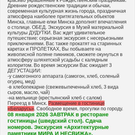
красиво украшенные к Рождественским праздникам.
Древние рождественские традиции и обычаи,
современная культурная жизнь города, праздничная
атмосфера наиболее притягательных объектов
Минска, главные елки Минска дополнят впечатления
о столице. ОБЕД. Экскурсия в Музей материальной
культуры ДУДУТКИ. Вас ждет удивительное
путешествие: серьезная экскурсия с несерьезными
приключениями. Вас также прокатят на старинных
каретах и ПРОЛЕТКАХ, Вы побываете на
живописной поляне пикников, сможете окунуться в
атмосферу шляхетской усадьбы с калядным
колоритом. Во время экскурсии Вас ожидает 3
ДЕГУСТАЦИИ:
-у самогонного аппарата (самогон, хлеб, соленый
огурец, мед)
-в хлебопекарне (свежевыпеченный хлеб, 3 вида
сыров, масло, чай)
-на мельнице (крестьянский хлеб с салом)
Переезд в Минск.
Размещение в гостинице
«Беларусь»
. Свободное время, прогулки по городу.
08 января 2026 ЗАВТРАК в ресторане
гостиницы (шведский стол). Сдача
номеров. Экскурсия «Архитектурные
памятники МИРА И НЕСВИЖА».