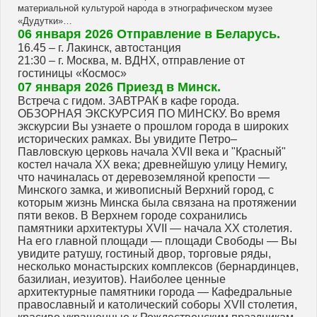
материальной культурой народа в этнографическом музее
«Дудутки»…
06 января 2026 Отправление в Беларусь.
16.45 – г. Лакинск, автостанция
21:30 – г. Москва, м. ВДНХ, отправление от
гостиницы «Космос»
07 января 2026 Приезд в Минск.
Встреча с гидом. ЗАВТРАК в кафе города.
ОБЗОРНАЯ ЭКСКУРСИЯ ПО МИНСКУ. Во время
экскурсии Вы узнаете о прошлом города в широких
исторических рамках. Вы увидите Петро–
Павловскую церковь начала ХVII века и "Красный"
костел начала ХХ века; древнейшую улицу Немигу,
что начиналась от деревоземляной крепости —
Минского замка, и живописный Верхний город, с
которым жизнь Минска была связана на протяжении
пяти веков. В Верхнем городе сохранились
памятники архитектуры XVII — начала XX столетия.
На его главной площади — площади Свободы — Вы
увидите ратушу, гостиный двор, торговые ряды,
несколько монастырских комплексов (бернардинцев,
базилиан, иезуитов). Наиболее ценные
архитектурные памятники города — Кафедральные
православный и католический соборы ХVII столетия,