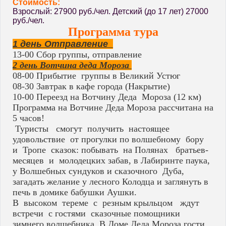
Стоимость:
Взрослый: 27900 руб./чел. Детский (до 17 лет) 27000
руб./чел.
Программа тура
1 день Отправление
13-00 Сбор группы, отправление
2 день Вотчина деда Мороза
08-00 Прибытие группы в Великий Устюг
08-30 Завтрак в кафе города (Накрытие)
10-00 Переезд на Вотчину Деда Мороза (12 км)
Программа на Вотчине Деда Мороза рассчитана на
5 часов!
Туристы смогут получить настоящее
удовольствие от прогулки по волшебному бору
и Тропе сказок: побывать на Полянах братьев-
месяцев и молодецких забав, в Лабиринте паука,
у Волшебных сундуков и сказочного Дуба,
загадать желание у лесного Колодца и заглянуть в
печь в домике бабушки Аушки.
В высоком тереме с резным крыльцом ждут
встречи с гостями сказочные помощники
зимнего волшебника. В Доме Деда Мороза гости