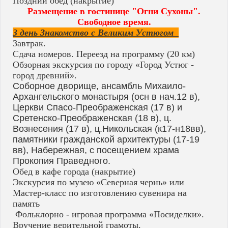
Поздний обед (накрытие)
Размещение в гостинице "Огни Сухоны".
Свободное время.
3 день Знакомство с Великим Устюгом
Завтрак.
Сдача номеров. Переезд на программу (20 км)
Обзорная экскурсия по городу «Город Устюг -
город древний».
Соборное дворище, ансамбль Михаило-
Архангельского монастыря (осн в нач.12 в),
Церкви Спасо-Преображенская (17 в) и
Сретенско-Преображенская (18 в), ц.
Вознесения (17 в), ц.Никольская (к17-н18вв),
памятники гражданской архитектуры (17-19
вв), Набережная, с посещением храма
Прокопия Праведного.
Обед в кафе города (накрытие)
Экскурсия по музею «Северная чернь» или
Мастер-класс по изготовлению сувенира на
память
Фольклорно - игровая программа «Посиделки».
Вручение верительной грамоты.