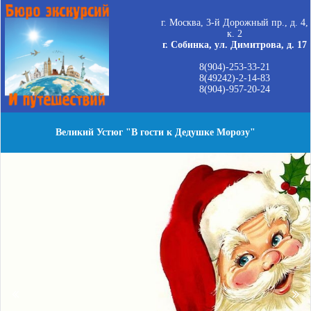
г. Москва, 3-й Дорожный пр., д. 4,
к. 2
г. Собинка, ул. Димитрова, д. 17
8(904)-253-33-21
8(49242)-2-14-83
8(904)-957-20-24
Великий Устюг "В гости к Дедушке Морозу"