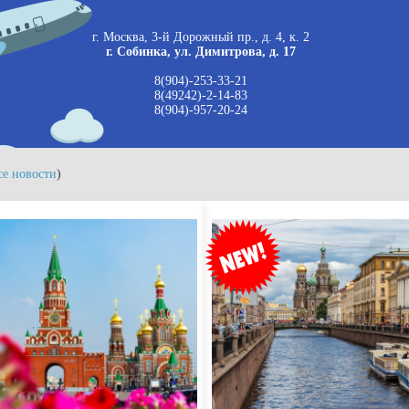
г. Москва, 3-й Дорожный пр., д. 4, к. 2
г. Собинка, ул. Димитрова, д. 17
8(904)-253-33-21
8(49242)-2-14-83
8(904)-957-20-24
се новости
)