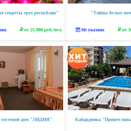
е секреты трех республик"
"Тайны белых ноч
ана
от 25.900 руб./чел.
Не указана
от 3
о гостевой дом "ЛИДИЯ"
Кабардинка "Приветлив