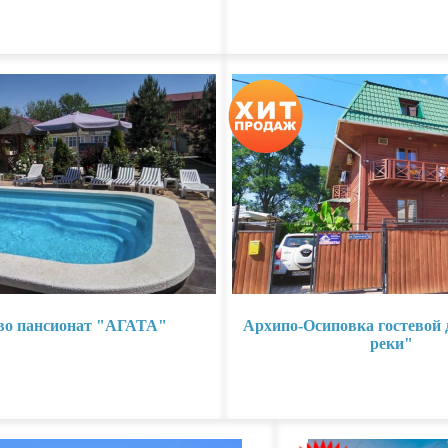
во пансионат "АГАТА"
Архипо-Осиповка гостевой 
реки"